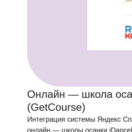
Онлайн — школа осан
(GetCourse)
Интеграция системы Яндекс Сп
онлайн — школы осанки iDanceB